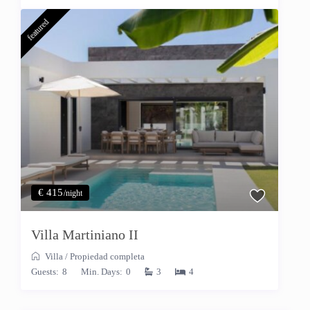
featured
€ 415
/night
Villa Martiniano II
Villa
/
Propiedad completa
Guests:
8
Min. Days:
0
3
4