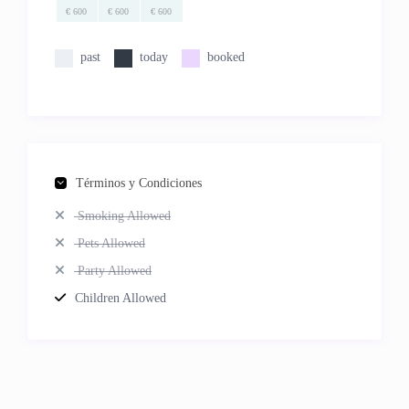
€ 600
€ 600
€ 600
past
today
booked
Términos y Condiciones
Smoking Allowed
Pets Allowed
Party Allowed
Children Allowed