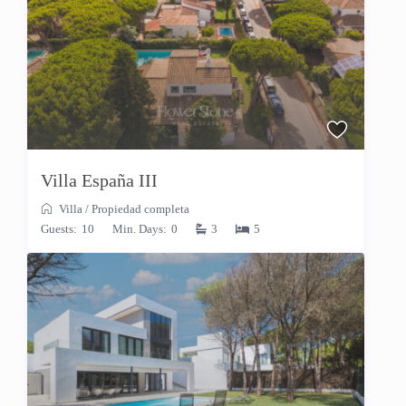
Villa España III
Villa
/
Propiedad completa
Guests:
10
Min. Days:
0
3
5