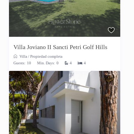
Villa Joviano II Sancti Petri Golf Hills
Villa
/
Propiedad completa
Guests:
10
Min. Days:
0
4
4